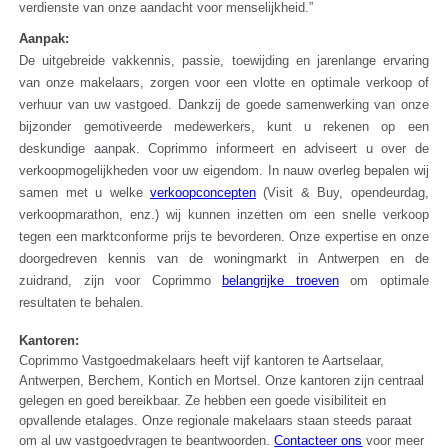
verdienste van onze aandacht voor menselijkheid.”
Aanpak:
De uitgebreide vakkennis, passie, toewijding en jarenlange ervaring
van onze makelaars, zorgen voor een vlotte en optimale verkoop of
verhuur van uw vastgoed. Dankzij de goede samenwerking van onze
bijzonder gemotiveerde medewerkers, kunt u rekenen op een
deskundige aanpak. Coprimmo informeert en adviseert u over de
verkoopmogelijkheden voor uw eigendom. In nauw overleg bepalen wij
samen met u welke
verkoopconcepten
(Visit & Buy, opendeurdag,
verkoopmarathon, enz.) wij kunnen inzetten om een snelle verkoop
tegen een marktconforme prijs te bevorderen. Onze expertise en onze
doorgedreven kennis van de woningmarkt in Antwerpen en de
zuidrand, zijn voor Coprimmo
belangrijke troeven
om optimale
resultaten te behalen.
Kantoren:
Coprimmo Vastgoedmakelaars heeft vijf kantoren te Aartselaar,
Antwerpen, Berchem, Kontich en Mortsel. Onze kantoren zijn centraal
gelegen en goed bereikbaar. Ze hebben een goede visibiliteit en
opvallende etalages. Onze regionale makelaars staan steeds paraat
om al uw vastgoedvragen te beantwoorden.
Contacteer ons
voor meer