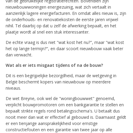
van de gebruikelijke registratierechten. Bovendien zijn
nieuwbouwwoningen energiezuinig, wat zich vertaalt in
aanzienlijk lagere energiefacturen. En omdat alles nieuw is, zijn
de onderhouds- en renovatiekosten de eerste jaren vrijwel
nihil. Tel daarbij op dat u zelf de afwerking bepaalt, en het
plaatje wordt al snel een stuk interessanter.
De echte vraag is dus niet "wat kost het nu?", maar "wat kost
het op lange termijn?", en daar scoort nieuwbouw vaak beter
dan verwacht.
Wat als er iets misgaat tijdens of na de bouw?
Dit is een begrijpelijke bezorgdheid, maar de wetgeving in
België beschermt kopers van nieuwbouw op meerdere
niveaus.
De wet Breyne, ook wel de "woningbouwwet" genoemd,
verplicht bouwpromotoren om een bankgarantie te stellen en
bepaalt strikte regels rond betalingsschema's. U betaalt dus
nooit meer dan wat er effectief al gebouwd is. Daarnaast geldt
er een tienjarige aansprakelijkheid voor ernstige
constructiefouten en een garantie van twee jaar op alle