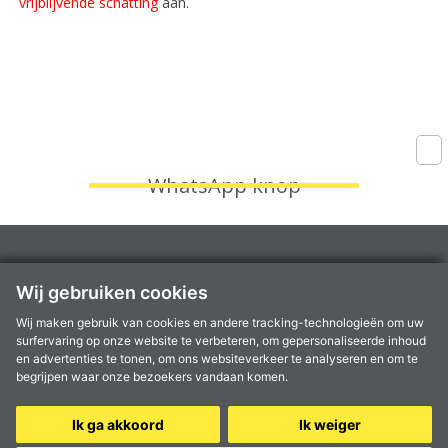
vrijblijvende schatting
aan.
WhatsApp knop
Fruithoflaan 1A, 2600 Berchem
Wij gebruiken cookies
Kantoren te
Aartselaar
,
Antwerpen
,
Berchem
,
Kontich
en
Mortsel
Wij maken gebruik van cookies en andere tracking-technologieën om uw
info@coprimmo.be
surfervaring op onze website te verbeteren, om gepersonaliseerde inhoud
03 449 49 77
en advertenties te tonen, om ons websiteverkeer te analyseren en om te
begrijpen waar onze bezoekers vandaan komen.
Ik ga akkoord
Ik weiger
© 2024 Coprimmo -
Privacy Statement
-
Disclaimer