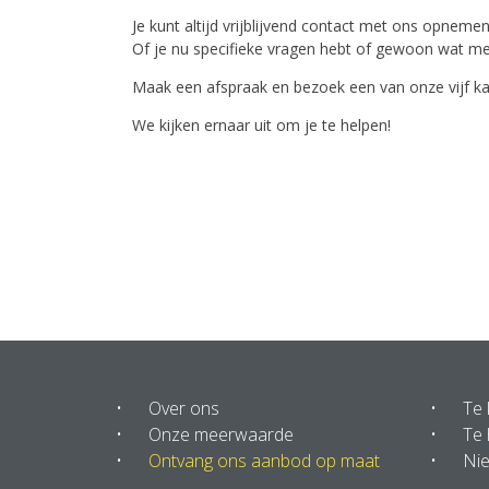
Je kunt altijd vrijblijvend contact met ons opnemen
Of je nu specifieke vragen hebt of gewoon wat meer
Maak een afspraak en bezoek een van onze vijf kan
We kijken ernaar uit om je te helpen!
Over ons
Te
Onze meerwaarde
Te 
Ontvang ons aanbod op maat
Ni