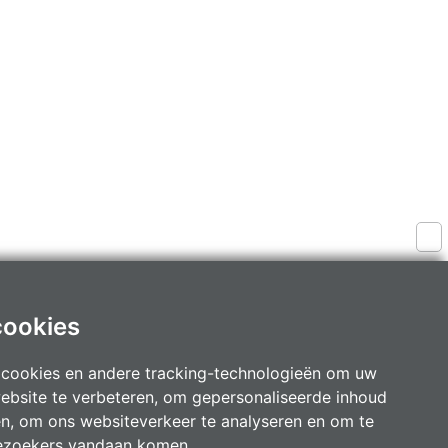
cookies
 cookies en andere tracking-technologieën om uw
Fruithoflaan 1A, 2600 Berchem
ebsite te verbeteren, om gepersonaliseerde inhoud
Kantoren te
Aartselaar
,
Antwerpen
,
en, om ons websiteverkeer te analyseren en om te
Berchem
,
Kontich
en
Mortsel
ezoekers vandaan komen.