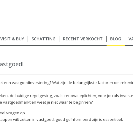
VISIT & BUY
SCHATTING
RECENT VERKOCHT
BLOG
V
vastgoed!
et een vastgoedinvestering? Wat zijn de belangrijkste factoren om reke
nt de huidige regelgeving, zoals renovatieplichten, voor jou als invest
 vastgoedmarkt en weet je niet waar te beginnen?
eel vragen op.
tappen wilt zetten in vastgoed, goed geïnformeerd zijn is essentieel.