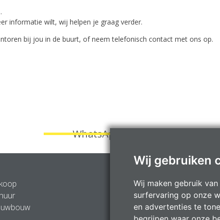
.
 informatie wilt, wij helpen je graag verder.
toren bij jou in de buurt, of neem telefonisch contact met ons op.
WhatsApp knop
Wij gebruiken 
Wij maken gebruik van
 koop
Gratis waardebepaling
surfervaring op onze w
huur
Verkoopconcepten
en advertenties te ton
euwbouw
Contacteer ons
begrijpen waar onze b