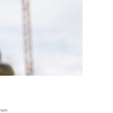
nsen.