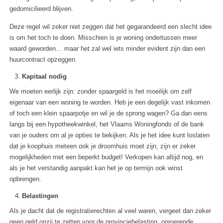
gedomicilieerd blijven.
Deze regel wil zeker niet zeggen dat het gegarandeerd een slecht idee
is om het toch te doen. Misschien is je woning ondertussen meer
waard geworden… maar het zal wel iets minder evident zijn dan een
huurcontract opzeggen.
Kapitaal nodig
We moeten eerlijk zijn: zonder spaargeld is het moeilijk om zelf
eigenaar van een woning te worden. Heb je een degelijk vast inkomen
of toch een klein spaarpotje en wil je de sprong wagen? Ga dan eens
langs bij een hypotheekwinkel, het Vlaams Woningfonds of de bank
van je ouders om al je opties te bekijken. Als je het idee kunt loslaten
dat je koophuis meteen ook je droomhuis moet zijn, zijn er zeker
mogelijkheden met een beperkt budget! Verkopen kan altijd nog, en
als je het verstandig aanpakt kan het je op termijn ook winst
opbrengen.
Belastingen
Als je dacht dat de registratierechten al veel waren, vergeet dan zeker
geen geld opzij te zetten voor de provinciebelasting, onroerende