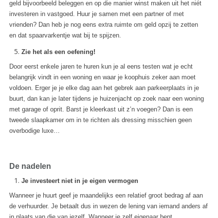
geld bijvoorbeeld beleggen en op die manier winst maken uit het niét
investeren in vastgoed. Huur je samen met een partner of met
vrienden? Dan heb je nog eens extra ruimte om geld opzij te zetten
en dat spaarvarkentje wat bij te spijzen.
Zie het als een oefening!
Door eerst enkele jaren te huren kun je al eens testen wat je echt
belangrijk vindt in een woning en waar je koophuis zeker aan moet
voldoen. Erger je je elke dag aan het gebrek aan parkeerplaats in je
buurt, dan kan je later tijdens je huizenjacht op zoek naar een woning
met garage of oprit. Barst je kleerkast uit z’n voegen? Dan is een
tweede slaapkamer om in te richten als dressing misschien geen
overbodige luxe…
De nadelen
Je investeert niet in je eigen vermogen
Wanneer je huurt geef je maandelijks een relatief groot bedrag af aan
de verhuurder. Je betaalt dus in wezen de lening van iemand anders af
in plaats van die van jezelf. Wanneer je zelf eigenaar bent