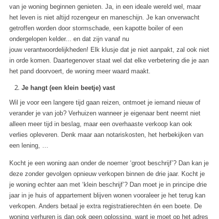
van je woning beginnen genieten. Ja, in een ideale wereld wel, maar
het leven is niet altijd rozengeur en maneschijn. Je kan onverwacht
getroffen worden door stormschade, een kapotte boiler of een
ondergelopen kelder... en dat zijn vanaf nu
jouw verantwoordelijkheden! Elk klusje dat je niet aanpakt, zal ook niet
in orde komen. Daartegenover staat wel dat elke verbetering die je aan
het pand doorvoert, de woning meer waard maakt.
Je hangt (een klein beetje) vast
Wil je voor een langere tijd gaan reizen, ontmoet je iemand nieuw of
verander je van job? Verhuizen wanneer je eigenaar bent neemt niet
alleen meer tijd in beslag, maar een overhaaste verkoop kan ook
verlies opleveren. Denk maar aan notariskosten, het herbekijken van
een lening, …
Kocht je een woning aan onder de noemer ‘groot beschrijf’? Dan kan je
deze zonder gevolgen opnieuw verkopen binnen de drie jaar. Kocht je
je woning echter aan met ‘klein beschrijf’? Dan moet je in principe drie
jaar in je huis of appartement blijven wonen vooraleer je het terug kan
verkopen. Anders betaal je extra registratierechten én een boete. De
woning verhuren is dan ook geen oplossing, want je moet op het adres