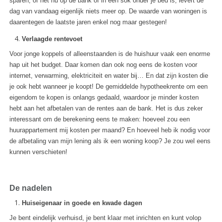
sparen, of het nu op de bank of in een sok onder je bed is, levert de
dag van vandaag eigenlijk niets meer op. De waarde van woningen is
daarentegen de laatste jaren enkel nog maar gestegen!
Verlaagde rentevoet
Voor jonge koppels of alleenstaanden is de huishuur vaak een enorme
hap uit het budget. Daar komen dan ook nog eens de kosten voor
internet, verwarming, elektriciteit en water bij… En dat zijn kosten die
je ook hebt wanneer je koopt! De gemiddelde hypotheekrente om een
eigendom te kopen is onlangs gedaald, waardoor je minder kosten
hebt aan het afbetalen van de rentes aan de bank. Het is dus zeker
interessant om de berekening eens te maken: hoeveel zou een
huurappartement mij kosten per maand? En hoeveel heb ik nodig voor
de afbetaling van mijn lening als ik een woning koop? Je zou wel eens
kunnen verschieten!
De nadelen
Huiseigenaar in goede en kwade dagen
Je bent eindelijk verhuisd, je bent klaar met inrichten en kunt volop