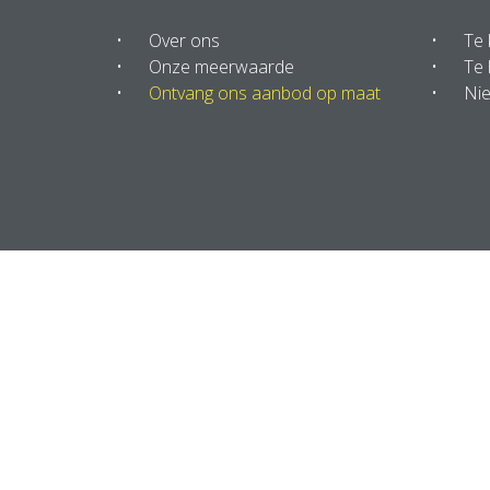
Over ons
Te
Onze meerwaarde
Te 
Ontvang ons aanbod op maat
Ni