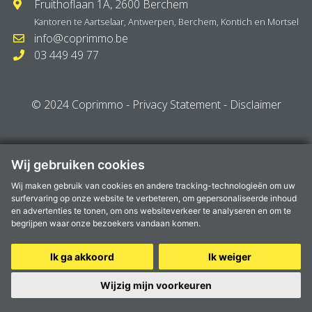
Fruithoflaan 1A, 2600 Berchem
Kantoren te
Aartselaar
,
Antwerpen
,
Berchem
,
Kontich
en
Mortsel
info@coprimmo.be
03 449 49 77
© 2024 Coprimmo -
Privacy Statement
-
Disclaimer
Wij gebruiken cookies
Wij maken gebruik van cookies en andere tracking-technologieën om uw
surfervaring op onze website te verbeteren, om gepersonaliseerde inhoud
en advertenties te tonen, om ons websiteverkeer te analyseren en om te
begrijpen waar onze bezoekers vandaan komen.
Ik ga akkoord
Ik weiger
Wijzig mijn voorkeuren